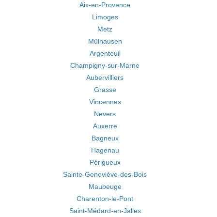
Aix-en-Provence
Limoges
Metz
Mülhausen
Argenteuil
Champigny-sur-Marne
Aubervilliers
Grasse
Vincennes
Nevers
Auxerre
Bagneux
Hagenau
Périgueux
Sainte-Geneviève-des-Bois
Maubeuge
Charenton-le-Pont
Saint-Médard-en-Jalles