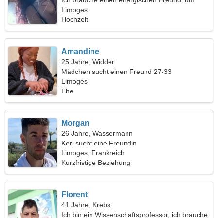
Ich brauche einen energischen Freund, um
zusammen zu reisen
Limoges
Hochzeit
Amandine
25 Jahre, Widder
Mädchen sucht einen Freund 27-33
Limoges
Ehe
Morgan
26 Jahre, Wassermann
Kerl sucht eine Freundin
Limoges, Frankreich
Kurzfristige Beziehung
Florent
41 Jahre, Krebs
Ich bin ein Wissenschaftsprofessor, ich brauche