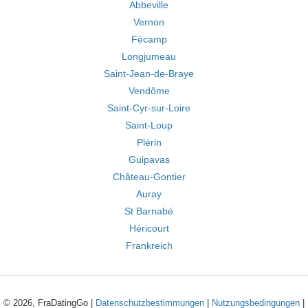
Abbeville
Vernon
Fécamp
Longjumeau
Saint-Jean-de-Braye
Vendôme
Saint-Cyr-sur-Loire
Saint-Loup
Plérin
Guipavas
Château-Gontier
Auray
St Barnabé
Héricourt
Frankreich
© 2026, FraDatingGo |
Datenschutzbestimmungen
|
Nutzungsbedingungen
|