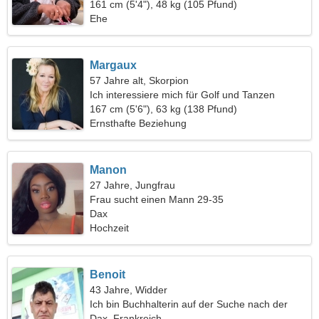
161 cm (5'4"), 48 kg (105 Pfund)
Ehe
Margaux
57 Jahre alt, Skorpion
Ich interessiere mich für Golf und Tanzen
167 cm (5'6"), 63 kg (138 Pfund)
Ernsthafte Beziehung
Manon
27 Jahre, Jungfrau
Frau sucht einen Mann 29-35
Dax
Hochzeit
Benoit
43 Jahre, Widder
Ich bin Buchhalterin auf der Suche nach der
perfekten Frau
Dax, Frankreich