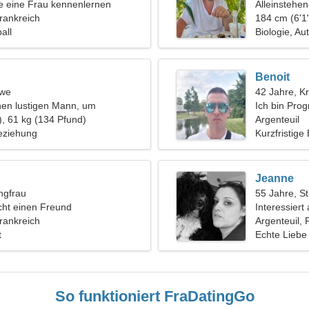
 eine Frau kennenlernen
Alleinstehe
Frankreich
184 cm (6'1"
all
Biologie, A
Benoit
öwe
42 Jahre, K
nen lustigen Mann, um
Ich bin Pro
u tanzen
), 61 kg (134 Pfund)
schöne Fra
Argenteuil
eziehung
Kurzfristige
Jeanne
ngfrau
55 Jahre, St
ht einen Freund
Interessier
Frankreich
Argenteuil, 
t
Echte Liebe
So funktioniert FraDatingGo