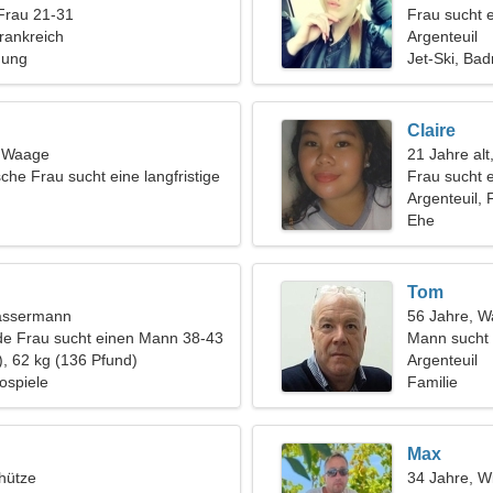
Frau 21-31
Frau sucht 
Frankreich
Argenteuil
hung
Jet-Ski, Ba
Claire
, Waage
21 Jahre alt
che Frau sucht eine langfristige
Frau sucht 
Argenteuil, 
Ehe
Tom
assermann
56 Jahre, 
de Frau sucht einen Mann 38-43
Mann sucht 
), 62 kg (136 Pfund)
Argenteuil
ospiele
Familie
Max
hütze
34 Jahre, W