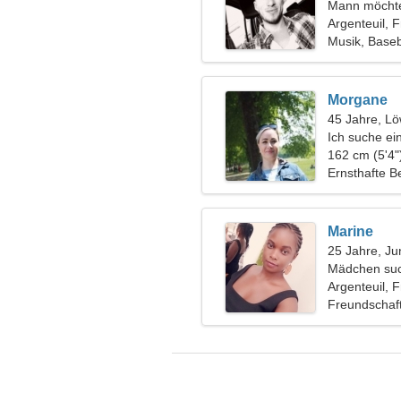
Mann möchte
Argenteuil, 
Musik, Baseb
Morgane
45 Jahre, L
Ich suche ei
zusammen z
162 cm (5'4"
Ernsthafte B
Marine
25 Jahre, Ju
Mädchen suc
Argenteuil, 
Freundschaf