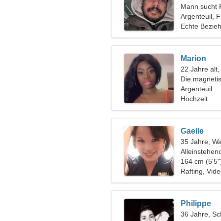
Mann sucht 
Argenteuil, 
Echte Bezie
Marion
22 Jahre alt
Die magnetis
Beziehung
Argenteuil
Hochzeit
Gaelle
35 Jahre, W
Alleinstehen
164 cm (5'5"
Rafting, Vide
Philippe
36 Jahre, Sc