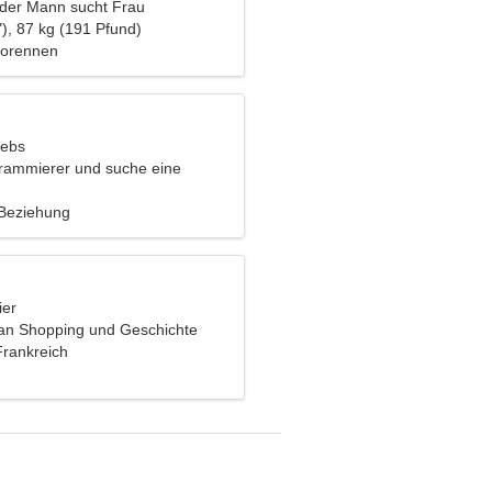
nder Mann sucht Frau
), 87 kg (191 Pfund)
utorennen
rebs
grammierer und suche eine
u
 Beziehung
ier
t an Shopping und Geschichte
Frankreich