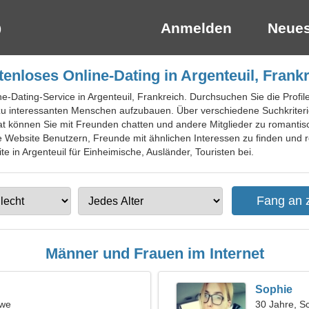
Anmelden
Neues
enloses Online-Dating in Argenteuil, Frank
ne-Dating-Service in Argenteuil, Frankreich. Durchsuchen Sie die Profi
u interessanten Menschen aufzubauen. Über verschiedene Suchkriterie
hat können Sie mit Freunden chatten und andere Mitglieder zu romanti
die Website Benutzern, Freunde mit ähnlichen Interessen zu finden und
te in Argenteuil für Einheimische, Ausländer, Touristen bei.
Männer und Frauen im Internet
Sophie
öwe
30 Jahre, S