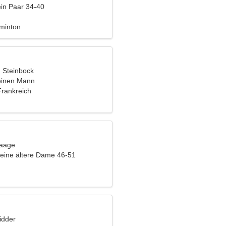
ein Paar 34-40
dminton
, Steinbock
einen Mann
Frankreich
Waage
eine ältere Dame 46-51
idder