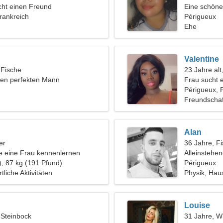
ht einen Freund
Eine schöne
rankreich
Beziehung
Périgueux
Ehe
Valentine
 Fische
23 Jahre al
den perfekten Mann
Frau sucht 
n
Périgueux, 
Freundschaf
Alan
er
36 Jahre, F
 eine Frau kennenlernen
Alleinstehe
), 87 kg (191 Pfund)
Périgueux
liche Aktivitäten
Physik, Haus
Louise
 Steinbock
31 Jahre, W