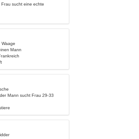
 Frau sucht eine echte
t, Waage
einen Mann
Frankreich
t
ische
nder Mann sucht Frau 29-33
tiere
idder