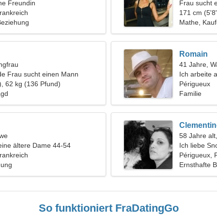
ine Freundin
Frau sucht 
rankreich
171 cm (5'8"
 Beziehung
Mathe, Kau
Romain
ngfrau
41 Jahre, 
de Frau sucht einen Mann
Ich arbeite 
), 62 kg (136 Pfund)
eine aufrich
Périgueux
agd
Familie
Clementin
öwe
58 Jahre al
eine ältere Dame 44-54
Ich liebe S
rankreich
Périgueux, 
hung
Ernsthafte 
So funktioniert FraDatingGo