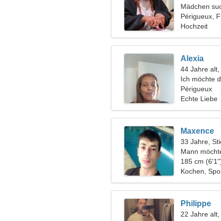
Mädchen suc
Périgueux, F
Hochzeit
Alexia
44 Jahre alt,
Ich möchte 
kennenlerne
Périgueux
Echte Liebe
Maxence
33 Jahre, Sti
Mann möchte
185 cm (6'1"
Kochen, Sport
Philippe
22 Jahre alt,