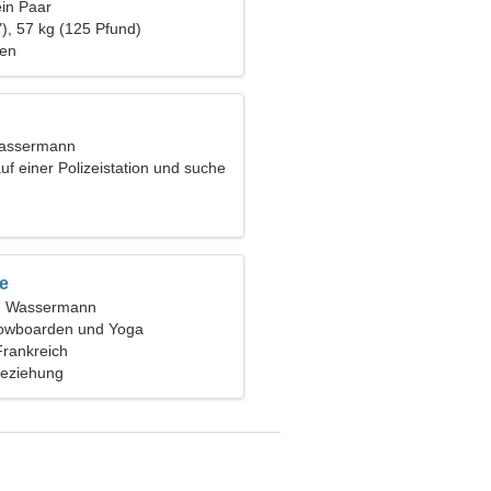
ein Paar
), 57 kg (125 Pfund)
fen
Wassermann
auf einer Polizeistation und suche
tige Frau
e
t, Wassermann
nowboarden und Yoga
Frankreich
Beziehung