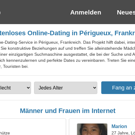
Anmelden
Neues
enloses Online-Dating in Périgueux, Frank
ne-Dating-Service in Périgueux, Frankreich. Das Projekt hilft dabei, in
ie konstruktive Beziehungen auf und treffen Sie alleinstehende Mädche
einer einzigartigen Suchmaschine ausgestattet, die bei der Suche und A
ich kennenzulernen und perfekte Dates zu vereinbaren. Treten Sie eine
 Touristen bei.
Männer und Frauen im Internet
Marion
hütze
27 Jahre, L