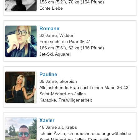
156 cm (5'2"), 70 kg (154 Pfund)
Echte Liebe
Romane
32 Jahre, Widder
Frau sucht ein Paar 36-41
166 cm (5'6"), 62 kg (136 Pfund)
Jet-Ski, Aquarell
Pauline
35 Jahre, Skorpion
Alleinstehende Frau sucht einen Mann 36-43
Saint-Médard-en-Jalles
Karaoke, Freiwilligenarbeit
Xavier
46 Jahre alt, Krebs
Ich bin Ärztin, ich brauche eine ungewöhnliche
Frau
Saint-Médard-en-Jalles, Frankreich