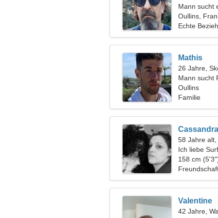
Mann sucht 
Oullins, Fran
Echte Bezie
Mathis
26 Jahre, Sk
Mann sucht 
Oullins
Familie
Cassandr
58 Jahre al
Ich liebe Su
158 cm (5'3"
Freundschaf
Valentine
42 Jahre, W