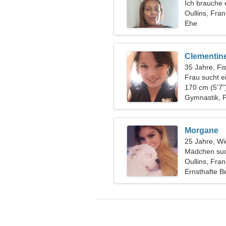
Ich brauche 
Leben
Oullins, Fran
Ehe
Clementin
35 Jahre, Fi
Frau sucht e
170 cm (5'7"
Gymnastik, 
Morgane
25 Jahre, Wi
Mädchen suc
Oullins, Fran
Ernsthafte B