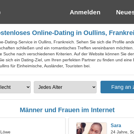
Anmelden
Neues
stenloses Online-Dating in Oullins, Frankre
ne-Dating-Service in Oullins, Frankreich. Sehen Sie sich die Profile a
chaften schließen und ein romantisches Treffen vereinbaren möchten. D
te Suche nach verschiedenen Kriterien. Auf der Website können Sie d
Sie sich ein Dating-Ziel, um Ihren perfekten Partner zu finden und ein
ullins für Einheimische, Ausländer, Touristen bei.
Männer und Frauen im Internet
Sara
, Löwe
24 Jahre, S