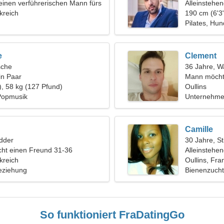
einen verführerischen Mann fürs
Alleinstehe
kreich
190 cm (6'3"
Pilates, Hun
e
Clement
sche
36 Jahre, 
in Paar
Mann möcht
), 58 kg (127 Pfund)
Oullins
Popmusik
Unternehmer
Camille
dder
30 Jahre, St
ht einen Freund 31-36
Alleinstehe
kreich
Oullins, Fra
eziehung
Bienenzucht
So funktioniert FraDatingGo