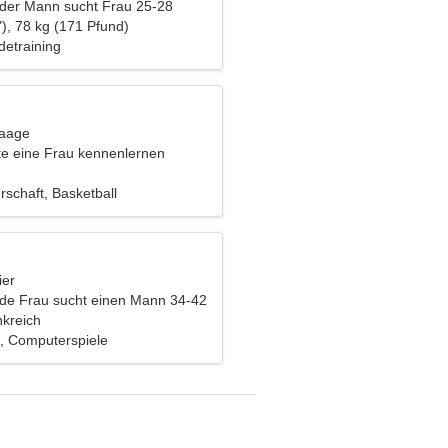
nder Mann sucht Frau 25-28
), 78 kg (171 Pfund)
detraining
Waage
e eine Frau kennenlernen
schaft, Basketball
ier
nde Frau sucht einen Mann 34-42
nkreich
, Computerspiele