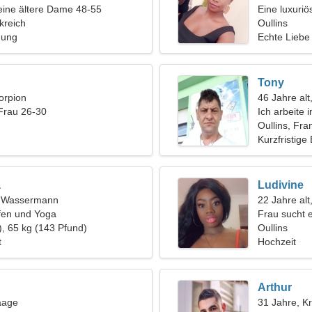
eine ältere Dame 48-55
Eine luxuriö
kreich
Beziehung
Oullins
hung
Echte Liebe
Tony
orpion
46 Jahre alt
Frau 26-30
Ich arbeite 
schlanken F
Oullins, Fra
Kurzfristige
a
Ludivine
t, Wassermann
22 Jahre alt
rfen und Yoga
Frau sucht 
), 65 kg (143 Pfund)
Oullins
t
Hochzeit
Arthur
aage
31 Jahre, K