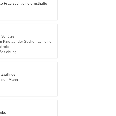
se Frau sucht eine ernsthafte
, Schütze
im Kino auf der Suche nach einer
rau
nkreich
 Beziehung
, Zwillinge
einen Mann
rebs