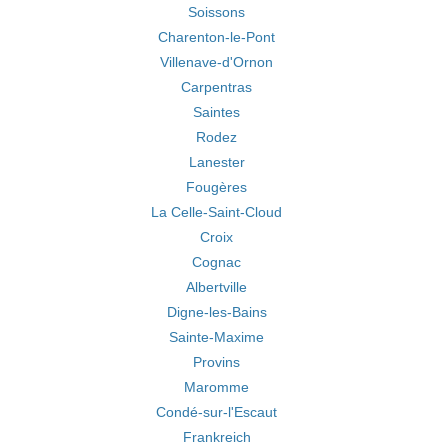
Soissons
Charenton-le-Pont
Villenave-d'Ornon
Carpentras
Saintes
Rodez
Lanester
Fougères
La Celle-Saint-Cloud
Croix
Cognac
Albertville
Digne-les-Bains
Sainte-Maxime
Provins
Maromme
Condé-sur-l'Escaut
Frankreich