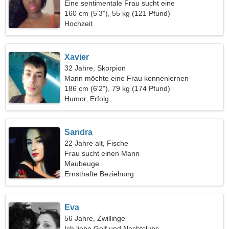
Eine sentimentale Frau sucht eine
Liebesbeziehung
160 cm (5'3"), 55 kg (121 Pfund)
Hochzeit
Xavier
32 Jahre, Skorpion
Mann möchte eine Frau kennenlernen
186 cm (6'2"), 79 kg (174 Pfund)
Humor, Erfolg
Sandra
22 Jahre alt, Fische
Frau sucht einen Mann
Maubeuge
Ernsthafte Beziehung
Eva
56 Jahre, Zwillinge
Ich liebe Golf und Nachtclubs