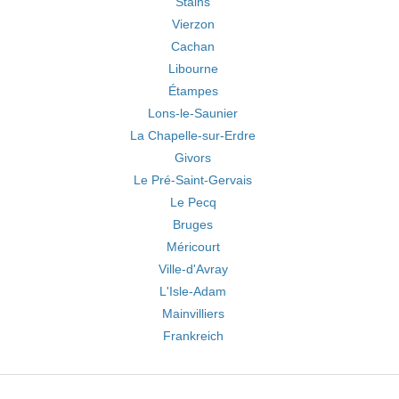
Stains
Vierzon
Cachan
Libourne
Étampes
Lons-le-Saunier
La Chapelle-sur-Erdre
Givors
Le Pré-Saint-Gervais
Le Pecq
Bruges
Méricourt
Ville-d'Avray
L'Isle-Adam
Mainvilliers
Frankreich