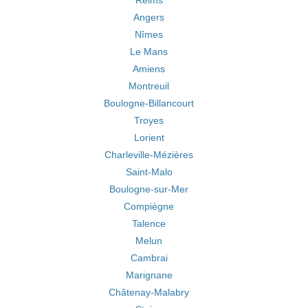
Reims
Angers
Nîmes
Le Mans
Amiens
Montreuil
Boulogne-Billancourt
Troyes
Lorient
Charleville-Mézières
Saint-Malo
Boulogne-sur-Mer
Compiègne
Talence
Melun
Cambrai
Marignane
Châtenay-Malabry