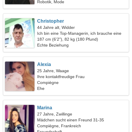
Robotik, Mode
Christopher
44 Jahre alt, Widder
Ich bin eine Top-Managerin, ich brauche eine
liebevolle Frau
187 cm (6'2"), 82 kg (180 Pfund)
Echte Beziehung
Alexia
25 Jahre, Waage
Ihre kontaktfreudige Frau
Compiègne
Ehe
Marina
27 Jahre, Zwillinge
Mädchen sucht einen Freund 31-35
Compiègne, Frankreich
Freundschaft