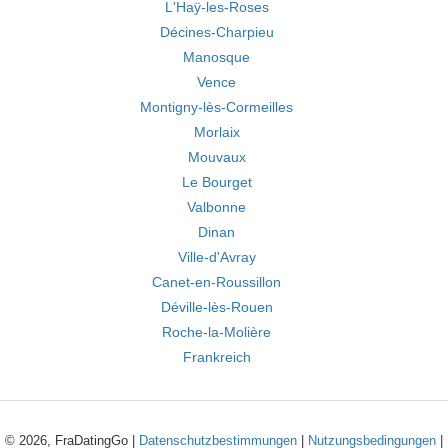
L'Haÿ-les-Roses
Décines-Charpieu
Manosque
Vence
Montigny-lès-Cormeilles
Morlaix
Mouvaux
Le Bourget
Valbonne
Dinan
Ville-d'Avray
Canet-en-Roussillon
Déville-lès-Rouen
Roche-la-Molière
Frankreich
© 2026, FraDatingGo |
Datenschutzbestimmungen
|
Nutzungsbedingungen
|