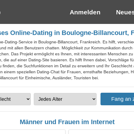
Anmelden
Neues
es Online-Dating in Boulogne-Billancourt, 
ne-Dating-Service in Boulogne-Billancourt, Frankreich. Es hilft, verschi
und mit allen Benutzern chatten. Möglichkeit zur Kommunikation durch 
en. Das Projekt ermöglicht es Ihnen, mit interessanten Menschen zu 
die auf einer Dating-Site basieren. Es hilft Ihnen dabei, Vorschläge fü
finden, die Suchfunktionen im Detail zu erweitern und Ihr Geschlecht
h in einem speziellen Dating-Chat für Frauen, ernsthafte Beziehungen, He
llancourt für Einheimische, Ausländer, Touristen bei.
Männer und Frauen im Internet