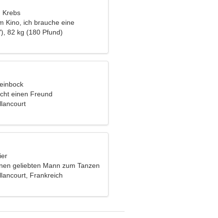
, Krebs
im Kino, ich brauche eine
 Frau
), 82 kg (180 Pfund)
teinbock
cht einen Freund
llancourt
ier
inen geliebten Mann zum Tanzen
lancourt, Frankreich