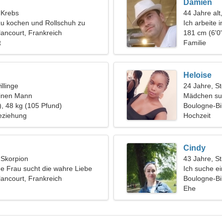
Damien
, Krebs
44 Jahre alt
 zu kochen und Rollschuh zu
Ich arbeite 
lancourt, Frankreich
fantastische
181 cm (6'0"
t
Familie
Heloise
llinge
24 Jahre, S
einen Mann
Mädchen su
), 48 kg (105 Pfund)
Boulogne-Bi
eziehung
Hochzeit
Cindy
, Skorpion
43 Jahre, St
e Frau sucht die wahre Liebe
Ich suche e
lancourt, Frankreich
Boulogne-Bil
Ehe