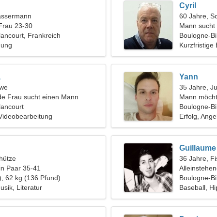
Cyril
assermann
60 Jahre, S
Frau 23-30
Mann sucht 
lancourt, Frankreich
Boulogne-Bi
hung
Kurzfristige
a
Yann
öwe
35 Jahre, J
de Frau sucht einen Mann
Mann möcht
lancourt
Boulogne-Bil
Videobearbeitung
Erfolg, Ange
Guillaume
hütze
36 Jahre, F
in Paar 35-41
Alleinstehe
), 62 kg (136 Pfund)
Boulogne-Bi
sik, Literatur
Baseball, H