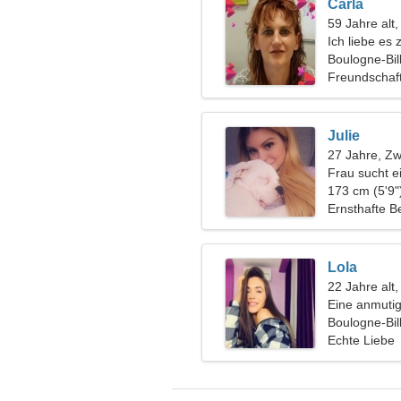
Carla
59 Jahre alt
Ich liebe es
laufen
Boulogne-Bil
Freundschaf
Julie
27 Jahre, Zwi
Frau sucht 
173 cm (5'9"
Ernsthafte B
Lola
22 Jahre alt
Eine anmutig
Boulogne-Bil
Echte Liebe