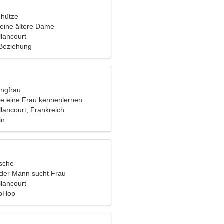
chütze
eine ältere Dame
llancourt
 Beziehung
ungfrau
e eine Frau kennenlernen
lancourt, Frankreich
ln
ische
nder Mann sucht Frau
llancourt
ipHop