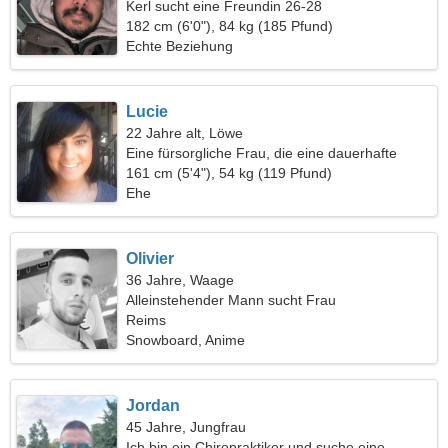
Kerl sucht eine Freundin 26-28
182 cm (6'0"), 84 kg (185 Pfund)
Echte Beziehung
Lucie
22 Jahre alt, Löwe
Eine fürsorgliche Frau, die eine dauerhafte
Beziehung sucht
161 cm (5'4"), 54 kg (119 Pfund)
Ehe
Olivier
36 Jahre, Waage
Alleinstehender Mann sucht Frau
Reims
Snowboard, Anime
Jordan
45 Jahre, Jungfrau
Ich bin ein Chiropraktiker und suche eine