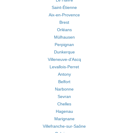
Le Havre
Saint-Étienne
Aix-en-Provence
Brest
Orléans
Mülhausen
Perpignan
Dunkerque
Villeneuve-d'Ascq
Levallois-Perret
Antony
Belfort
Narbonne
Sevran
Chelles
Hagenau
Marignane
Villefranche-sur-Saône