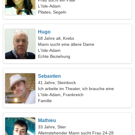
Frau sucht ein Paar
L'Isle-Adam
Pilates, Segeln
Hugo
58 Jahre alt, Krebs
Mann sucht eine ältere Dame
L'Isle-Adam
Echte Beziehung
Sebastien
41 Jahre, Steinbock
Ich arbeite im Theater, ich brauche eine
liebevolle Frau
L'Isle-Adam, Frankreich
Familie
Mathieu
33 Jahre, Stier
Alleinstehender Mann sucht Frau 24-28