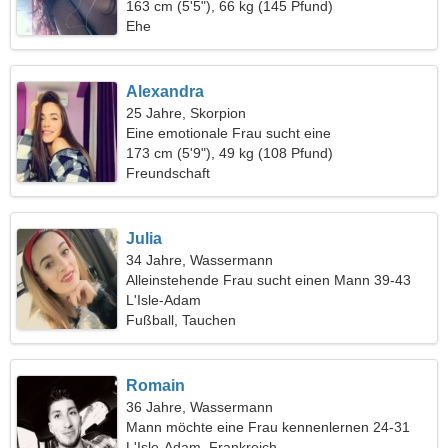
gemeinsamen Skifahren
163 cm (5'5"), 66 kg (145 Pfund)
Ehe
Alexandra
25 Jahre, Skorpion
Eine emotionale Frau sucht eine
Liebesbeziehung
173 cm (5'9"), 49 kg (108 Pfund)
Freundschaft
Julia
34 Jahre, Wassermann
Alleinstehende Frau sucht einen Mann 39-43
L'Isle-Adam
Fußball, Tauchen
Romain
36 Jahre, Wassermann
Mann möchte eine Frau kennenlernen 24-31
L'Isle-Adam, Frankreich