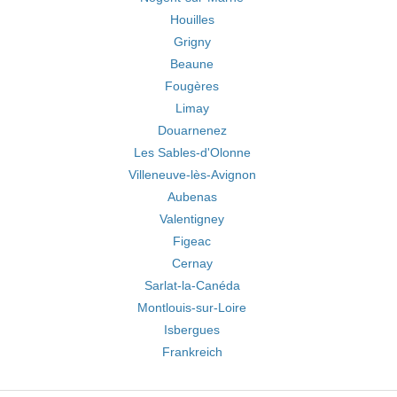
Houilles
Grigny
Beaune
Fougères
Limay
Douarnenez
Les Sables-d'Olonne
Villeneuve-lès-Avignon
Aubenas
Valentigney
Figeac
Cernay
Sarlat-la-Canéda
Montlouis-sur-Loire
Isbergues
Frankreich