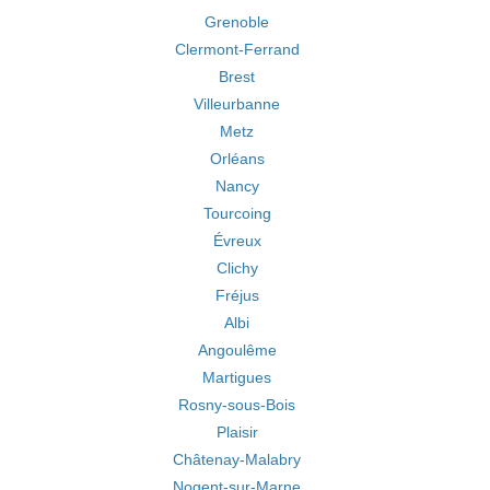
Grenoble
Clermont-Ferrand
Brest
Villeurbanne
Metz
Orléans
Nancy
Tourcoing
Évreux
Clichy
Fréjus
Albi
Angoulême
Martigues
Rosny-sous-Bois
Plaisir
Châtenay-Malabry
Nogent-sur-Marne