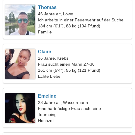
Thomas
46 Jahre alt, Löwe
Ich arbeite in einer Feuerwehr auf der Suche
nach einer spektakulären Frau
184 cm (6'1"), 88 kg (194 Pfund)
Familie
Claire
26 Jahre, Krebs
Frau sucht einen Mann 27-36
161 cm (5'4"), 55 kg (121 Pfund)
Echte Liebe
Emeline
23 Jahre alt, Wassermann
Eine hartnäckige Frau sucht eine
leidenschaftliche Beziehung
Tourcoing
Hochzeit