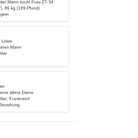
nder Mann sucht Frau 27-34
), 86 kg (189 Pfund)
ngeln
, Löwe
einen Mann
-Mer
ier
eine ältere Dame
Mer, Frankreich
 Beziehung