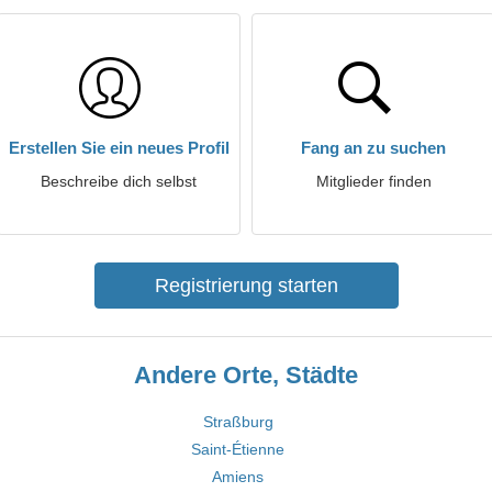
Erstellen Sie ein neues Profil
Fang an zu suchen
Beschreibe dich selbst
Mitglieder finden
Registrierung starten
Andere Orte, Städte
Straßburg
Saint-Étienne
Amiens