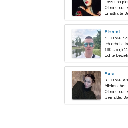
Lass uns pla
Olonne-sur-M
Ernsthafte B
Florent
41 Jahre, Sc
Ich arbeite 
eine fantast
180 cm (5'11
Echte Bezie
Sara
31 Jahre, W
Alleinstehen
Olonne-sur-M
Gemälde, Ba