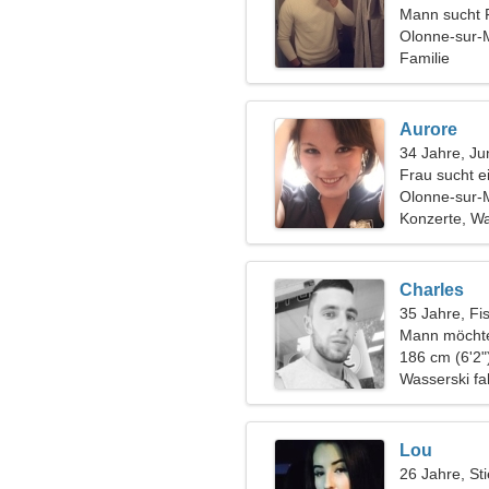
Mann sucht 
Olonne-sur-M
Familie
Aurore
34 Jahre, Ju
Frau sucht e
Olonne-sur-
Konzerte, W
Charles
35 Jahre, Fi
Mann möchte
186 cm (6'2"
Wasserski fa
Lou
26 Jahre, Sti