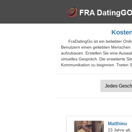
Kosten
FraDatingGo ist ein beliebter Onli
Benutzern einen geliebten Menschen 
aufzubauen. Erstellen Sie eine Auswa
virtuelles Gespräch. Die erweiterte S
Kommunikation zu beginnen. Treten Sie
Matthieu
23 Jahre alt