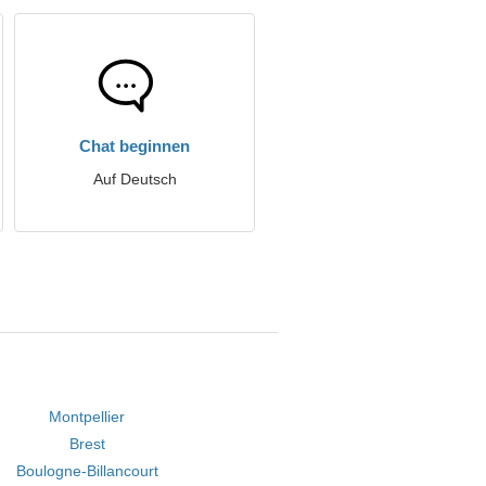
Chat beginnen
Auf Deutsch
Montpellier
Brest
Boulogne-Billancourt