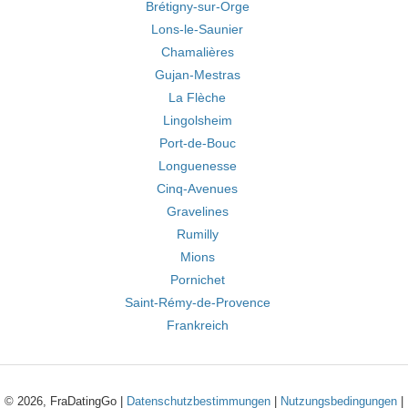
Brétigny-sur-Orge
Lons-le-Saunier
Chamalières
Gujan-Mestras
La Flèche
Lingolsheim
Port-de-Bouc
Longuenesse
Cinq-Avenues
Gravelines
Rumilly
Mions
Pornichet
Saint-Rémy-de-Provence
Frankreich
© 2026, FraDatingGo |
Datenschutzbestimmungen
|
Nutzungsbedingungen
|