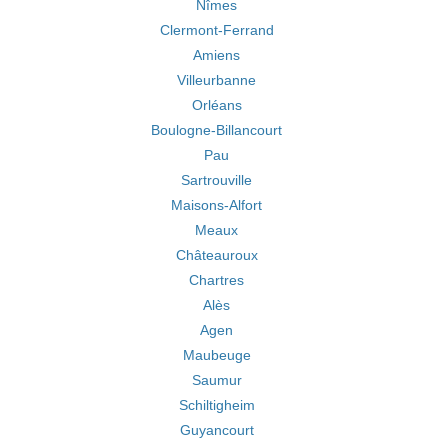
Nîmes
Clermont-Ferrand
Amiens
Villeurbanne
Orléans
Boulogne-Billancourt
Pau
Sartrouville
Maisons-Alfort
Meaux
Châteauroux
Chartres
Alès
Agen
Maubeuge
Saumur
Schiltigheim
Guyancourt