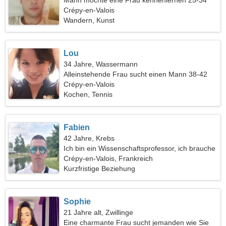
Mann möchte eine Frau kennenlernen 25-34
Crépy-en-Valois
Wandern, Kunst
Lou
34 Jahre, Wassermann
Alleinstehende Frau sucht einen Mann 38-42
Crépy-en-Valois
Kochen, Tennis
Fabien
42 Jahre, Krebs
Ich bin ein Wissenschaftsprofessor, ich brauche
eine coole Frau
Crépy-en-Valois, Frankreich
Kurzfristige Beziehung
Sophie
21 Jahre alt, Zwillinge
Eine charmante Frau sucht jemanden wie Sie