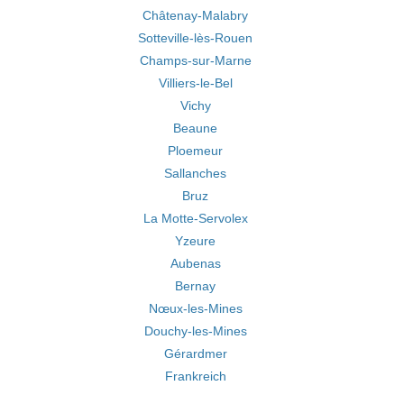
Châtenay-Malabry
Sotteville-lès-Rouen
Champs-sur-Marne
Villiers-le-Bel
Vichy
Beaune
Ploemeur
Sallanches
Bruz
La Motte-Servolex
Yzeure
Aubenas
Bernay
Nœux-les-Mines
Douchy-les-Mines
Gérardmer
Frankreich