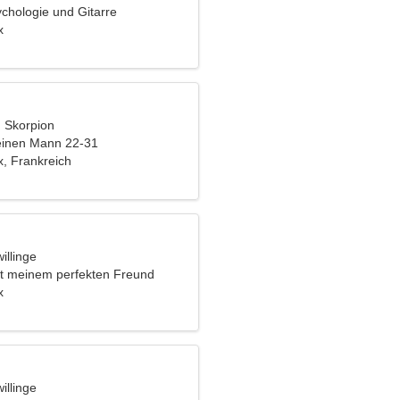
ychologie und Gitarre
x
, Skorpion
einen Mann 22-31
, Frankreich
illinge
mit meinem perfekten Freund
x
illinge