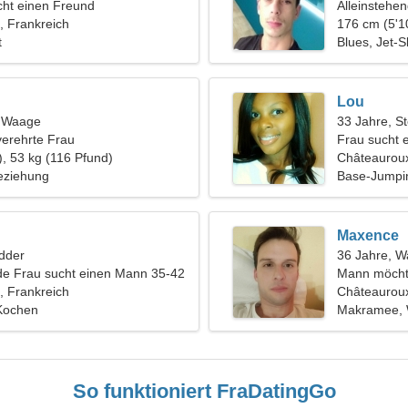
ht einen Freund
Alleinstehe
, Frankreich
176 cm (5'1
t
Blues, Jet-S
Lou
, Waage
33 Jahre, S
verehrte Frau
Frau sucht 
), 53 kg (116 Pfund)
Châteaurou
eziehung
Base-Jumpi
Maxence
dder
36 Jahre, 
de Frau sucht einen Mann 35-42
Mann möcht
, Frankreich
Châteauroux
Kochen
Makramee,
So funktioniert FraDatingGo