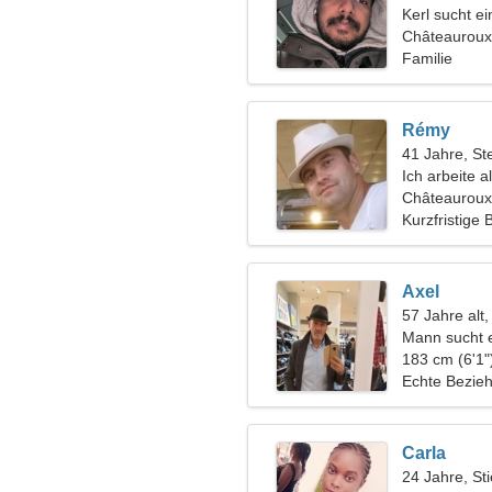
Kerl sucht e
Châteauroux
Familie
Rémy
41 Jahre, St
Ich arbeite a
Châteauroux
Kurzfristige
Axel
57 Jahre alt,
Mann sucht 
183 cm (6'1"
Echte Bezie
Carla
24 Jahre, Sti