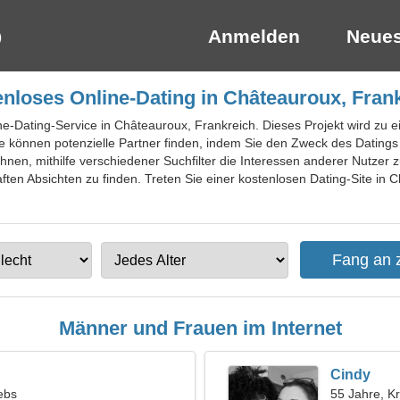
Anmelden
Neues
nloses Online-Dating in Châteauroux, Fran
line-Dating-Service in Châteauroux, Frankreich. Dieses Projekt wird z
ie können potenzielle Partner finden, indem Sie den Zweck des Dating
Ihnen, mithilfe verschiedener Suchfilter die Interessen anderer Nutzer zu
ften Absichten zu finden. Treten Sie einer kostenlosen Dating-Site in 
Männer und Frauen im Internet
Cindy
ebs
55 Jahre, K