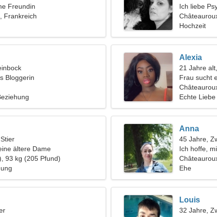
ine Freundin
Ich liebe Ps
, Frankreich
Châteaurou
Hochzeit
Alexia
einbock
21 Jahre alt
ls Bloggerin
Frau sucht 
Châteauroux
 Beziehung
Echte Liebe
Anna
 Stier
45 Jahre, Zw
eine ältere Dame
Ich hoffe, 
), 93 kg (205 Pfund)
auszugehen
Châteaurou
hung
Ehe
Louis
er
32 Jahre, Zw