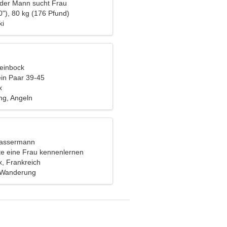
nder Mann sucht Frau
0"), 80 kg (176 Pfund)
ki
teinbock
ein Paar 39-45
x
ng, Angeln
Wassermann
e eine Frau kennenlernen
, Frankreich
 Wanderung