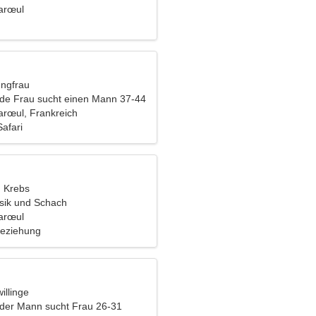
arœul
ungfrau
nde Frau sucht einen Mann 37-44
rœul, Frankreich
Safari
, Krebs
usik und Schach
arœul
Beziehung
illinge
nder Mann sucht Frau 26-31