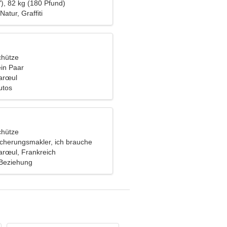
), 82 kg (180 Pfund)
atur, Graffiti
chütze
ein Paar
arœul
utos
chütze
icherungsmakler, ich brauche
volle Frau
rœul, Frankreich
 Beziehung