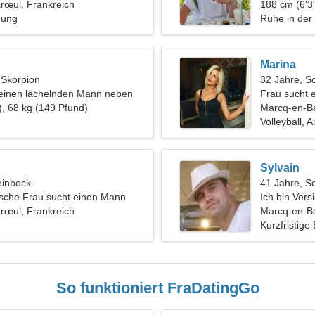
rœul, Frankreich
188 cm (6'3"
hung
Ruhe in der N
Marina
, Skorpion
32 Jahre, S
 einen lächelnden Mann neben
Frau sucht 
), 68 kg (149 Pfund)
Marcq-en-B
Volleyball, A
Sylvain
einbock
41 Jahre, S
ische Frau sucht einen Mann
Ich bin Vers
rœul, Frankreich
eine wunder
Marcq-en-Ba
Kurzfristige
So funktioniert FraDatingGo