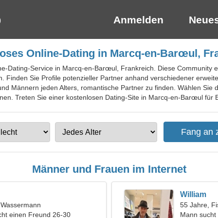
Anmelden
Neues
oses Online-Dating in Marcq-en-Barœul, Fr
ine-Dating-Service in Marcq-en-Barœul, Frankreich. Diese Community er
 Finden Sie Profile potenzieller Partner anhand verschiedener erweiter
und Männern jeden Alters, romantische Partner zu finden. Wählen Sie
n. Treten Sie einer kostenlosen Dating-Site in Marcq-en-Barœul für E
Männer und Frauen im Internet
William
t, Wassermann
55 Jahre, F
ht einen Freund 26-30
Mann sucht 