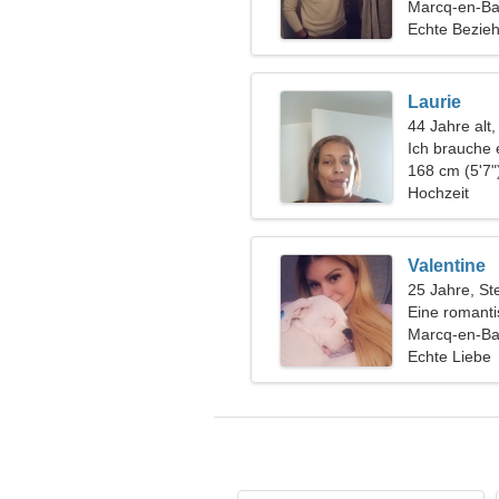
Marcq-en-Ba
Echte Bezie
Laurie
44 Jahre alt
Ich brauche
mir
168 cm (5'7"
Hochzeit
Valentine
25 Jahre, St
Eine romant
Marcq-en-Ba
Echte Liebe