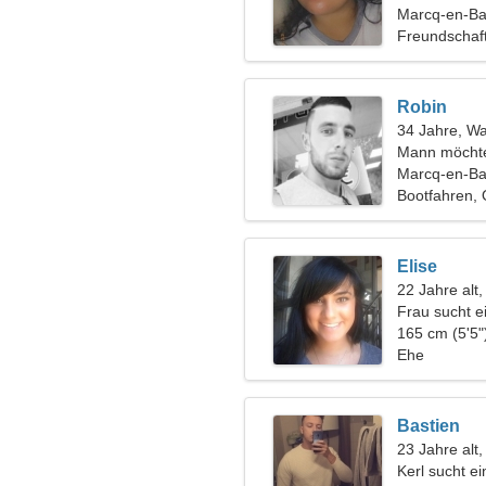
Marcq-en-Ba
Freundschaf
Robin
34 Jahre, W
Mann möchte
Marcq-en-B
Bootfahren, 
Elise
22 Jahre alt
Frau sucht 
165 cm (5'5"
Ehe
Bastien
23 Jahre alt
Kerl sucht e