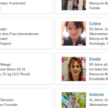
rœul, Frankreich
Marcq-en-B
t
Familie
Coline
aage
33 Jahre, J
 eine Frau kennenlernen
Alleinstehe
arœul
Marcq-en-Ba
Origami
Soziologie, 
Elodie
, Waage
58 Jahre alt
einen Mann 23-31
Ich liebe M
), 51 kg (112 Pfund)
Marcq-en-B
Ernsthafte 
Antonin
, Skorpion
31 Jahre, Zw
ine Freundin
Alleinstehe