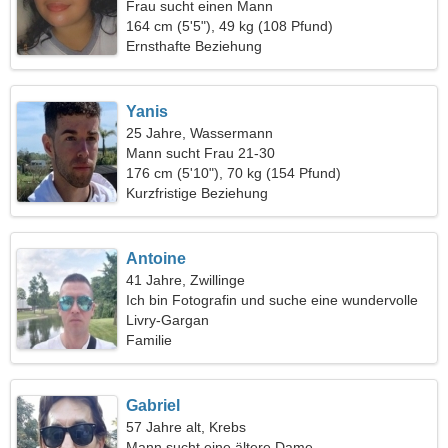
Frau sucht einen Mann
164 cm (5'5"), 49 kg (108 Pfund)
Ernsthafte Beziehung
Yanis
25 Jahre, Wassermann
Mann sucht Frau 21-30
176 cm (5'10"), 70 kg (154 Pfund)
Kurzfristige Beziehung
Antoine
41 Jahre, Zwillinge
Ich bin Fotografin und suche eine wundervolle
Frau
Livry-Gargan
Familie
Gabriel
57 Jahre alt, Krebs
Mann sucht eine ältere Dame