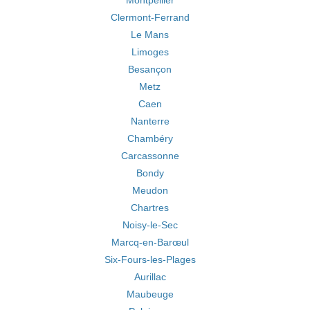
Montpellier
Clermont-Ferrand
Le Mans
Limoges
Besançon
Metz
Caen
Nanterre
Chambéry
Carcassonne
Bondy
Meudon
Chartres
Noisy-le-Sec
Marcq-en-Barœul
Six-Fours-les-Plages
Aurillac
Maubeuge