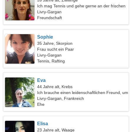
59 Jahre alt, Zwillinge
Ich mag Tennis und gehe gerne an der frischen
Luft
Livry-Gargan
Freundschaft
Sophie
35 Jahre, Skorpion
Frau sucht ein Paar
Livry-Gargan
Tennis, Rafting
Eva
44 Jahre alt, Krebs
Ich brauche einen leidenschaftlichen Freund, um
zusammen zu tanzen
Livry-Gargan, Frankreich
Ehe
Elisa
23 Jahre alt, Waage