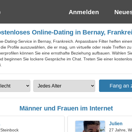
Anmelden
Neues
stenloses Online-Dating in Bernay, Frankre
ine-Dating-Service in Bernay, Frankreich. Anpassbare Filter helfen eine
Profile auszuwählen, die er mag, um virtuelle oder reale Treffen zu sta
merprofilen können Sie eine ernsthafte Beziehung aufbauen. Wählen S
d beginnen Sie lockere Gespräche im Chat. Treten Sie einer kostenlose
.
Männer und Frauen im Internet
a
Julien
 Steinbock
27 Jahre, 