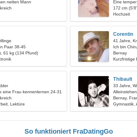
nen netten Mann
Eine temper
kreich
Liebesbezi
172 cm (5'8"
Hochzeit
Corentin
llinge
41 Jahre, K
in Paar 38-45
Ich bin Chir
), 61 kg (134 Pfund)
Frau
Bernay
tronik
Kurzfristige
Thibault
dder
33 Jahre, 
 eine Frau kennenlernen 24-31
Alleinstehe
kreich
Bernay, Fra
rbeit, Lektüre
Gymnastik, 
So funktioniert FraDatingGo