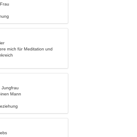
 Frau
ehung
ier
iere mich für Meditation und
nkreich
, Jungfrau
einen Mann
Beziehung
rebs