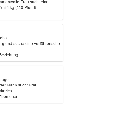
amentvolle Frau sucht eine
ehung
), 54 kg (119 Pfund)
rebs
urg und suche eine verführerische
 Beziehung
Waage
nder Mann sucht Frau
nkreich
Abenteuer