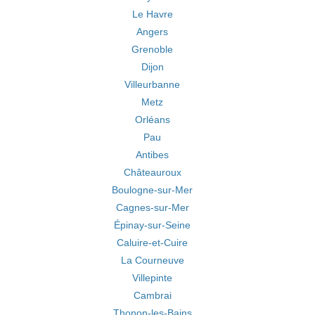
Le Havre
Angers
Grenoble
Dijon
Villeurbanne
Metz
Orléans
Pau
Antibes
Châteauroux
Boulogne-sur-Mer
Cagnes-sur-Mer
Épinay-sur-Seine
Caluire-et-Cuire
La Courneuve
Villepinte
Cambrai
Thonon-les-Bains