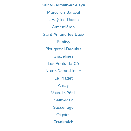
Saint-Germain-en-Laye
Marcq-en-Barœul
L'Haÿ-les-Roses
Armentières
Saint-Amand-les-Eaux
Pontivy
Plougastel-Daoulas
Gravelines
Les Ponts-de-Cé
Notre-Dame-Limite
Le Pradet
Auray
Vaux-le-Pénil
Saint-Max
Sassenage
Oignies
Frankreich