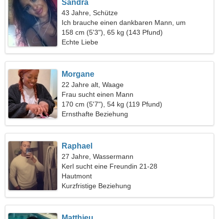
Sandra
43 Jahre, Schütze
Ich brauche einen dankbaren Mann, um
zusammen zu tanzen
158 cm (5'3"), 65 kg (143 Pfund)
Echte Liebe
Morgane
22 Jahre alt, Waage
Frau sucht einen Mann
170 cm (5'7"), 54 kg (119 Pfund)
Ernsthafte Beziehung
Raphael
27 Jahre, Wassermann
Kerl sucht eine Freundin 21-28
Hautmont
Kurzfristige Beziehung
Matthieu