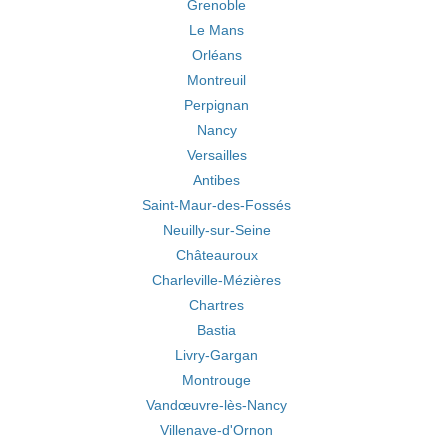
Grenoble
Le Mans
Orléans
Montreuil
Perpignan
Nancy
Versailles
Antibes
Saint-Maur-des-Fossés
Neuilly-sur-Seine
Châteauroux
Charleville-Mézières
Chartres
Bastia
Livry-Gargan
Montrouge
Vandœuvre-lès-Nancy
Villenave-d'Ornon