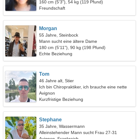
160 cm (5'3"), 54 kg (119 Pfund)
Freundschaft
Morgan
55 Jahre, Steinbock
Mann sucht eine ältere Dame
180 cm (5'11"), 90 kg (198 Pfund)
Echte Beziehung
Tom
46 Jahre alt, Stier
Ich bin Chiropraktiker, ich brauche eine nette
Frau
Avignon
Kurzfristige Beziehung
Stephane
35 Jahre, Wassermann
Alleinstehender Mann sucht Frau 27-31
Avignon, Frankreich