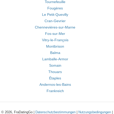
Tournefeuille
Fougères
Le Petit-Quevilly
Cran-Gevrier
Chennevières-sur-Marne
Fos-sur-Mer
Vitry-le-François
Montbrison
Balma
Lamballe-Armor
Somain
Thouars
Étaples
Andernos-les-Bains
Frankreich
© 2026, FraDatingGo |
Datenschutzbestimmungen
|
Nutzungsbedingungen
|