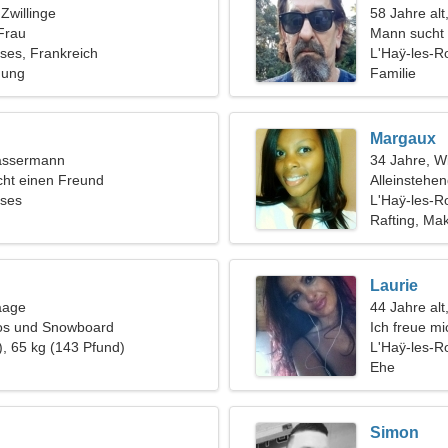
 Zwillinge
58 Jahre alt
Frau
Mann sucht 
ses, Frankreich
L'Haÿ-les-R
hung
Familie
Margaux
assermann
34 Jahre, W
ht einen Freund
Alleinstehe
oses
L'Haÿ-les-R
Rafting, M
Laurie
aage
44 Jahre alt
tos und Snowboard
Ich freue mi
), 65 kg (143 Pfund)
Freundin
L'Haÿ-les-R
Ehe
Simon