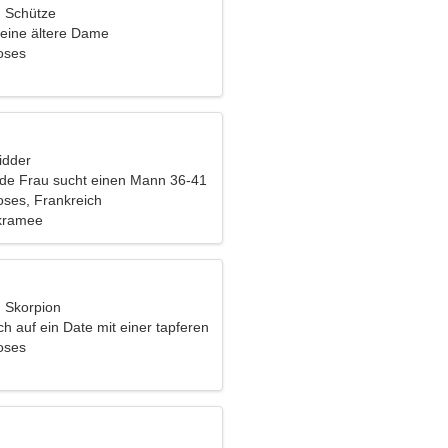
, Schütze
eine ältere Dame
oses
idder
nde Frau sucht einen Mann 36-41
oses, Frankreich
akramee
, Skorpion
ch auf ein Date mit einer tapferen
oses