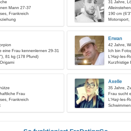
sche
31 Jahre, L
einen Mann 27-37
Alleinstehe
ses, Frankreich
190 cm (6'3"
eziehung
Motorsport,
Erwan
orpion
42 Jahre, 
 eine Frau kennenlernen 29-31
Ich bin Foto
"), 81 kg (178 Pfund)
L'Haÿ-les-R
 Origami
Kurzfristige
Axelle
hütze
35 Jahre, Zw
haftliche Frau
Frau sucht 
ses, Frankreich
L'Haÿ-les-R
t
Schwimmen,