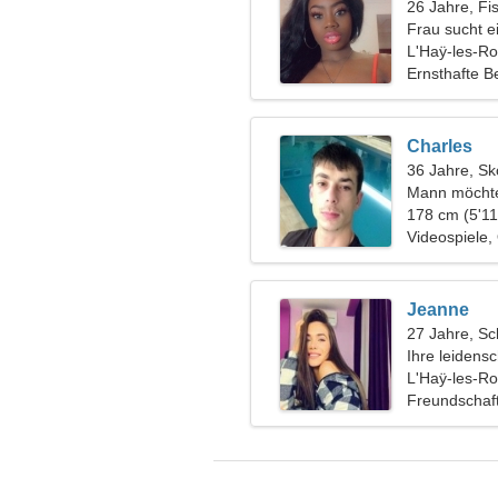
26 Jahre, Fi
Frau sucht 
L'Haÿ-les-Ro
Ernsthafte B
Charles
36 Jahre, Sk
Mann möchte
178 cm (5'11
Videospiele,
Jeanne
27 Jahre, Sc
Ihre leidensc
L'Haÿ-les-Ro
Freundschaf