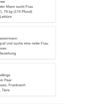
öwe
nder Mann sucht Frau
), 79 kg (174 Pfund)
 Lektüre
Wassermann
graf und suche eine nette Frau
oses
 Beziehung
illinge
ein Paar
oses, Frankreich
 Tiere