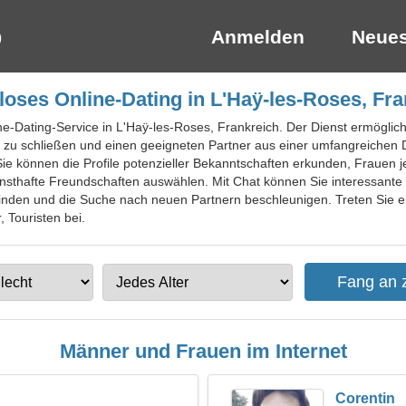
Anmelden
Neues
loses Online-Dating in L'Haÿ-les-Roses, Fra
ne-Dating-Service in L'Haÿ-les-Roses, Frankreich. Der Dienst ermöglich
u schließen und einen geeigneten Partner aus einer umfangreichen Da
können die Profile potenzieller Bekanntschaften erkunden, Frauen je
nsthafte Freundschaften auswählen. Mit Chat können Sie interessante
nden und die Suche nach neuen Partnern beschleunigen. Treten Sie ein
 Touristen bei.
Männer und Frauen im Internet
Corentin