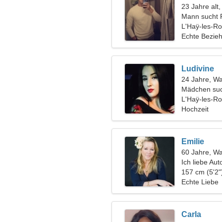
23 Jahre alt,
Mann sucht 
L'Haÿ-les-Ro
Echte Bezie
Ludivine
24 Jahre, W
Mädchen suc
L'Haÿ-les-R
Hochzeit
Emilie
60 Jahre, W
Ich liebe Au
157 cm (5'2"
Echte Liebe
Carla