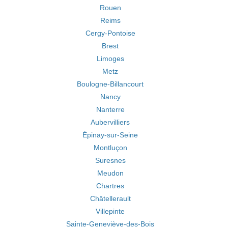
Rouen
Reims
Cergy-Pontoise
Brest
Limoges
Metz
Boulogne-Billancourt
Nancy
Nanterre
Aubervilliers
Épinay-sur-Seine
Montluçon
Suresnes
Meudon
Chartres
Châtellerault
Villepinte
Sainte-Geneviève-des-Bois