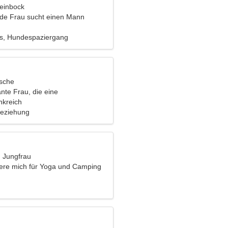
teinbock
nde Frau sucht einen Mann
es, Hundespaziergang
ische
nte Frau, die eine
liche Beziehung sucht
nkreich
Beziehung
, Jungfrau
siere mich für Yoga und Camping