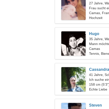
27 Jahre, W
Frau sucht 
Camas, Fran
Hochzeit
Hugo
35 Jahre, W
Mann möchte
Camas
Tennis, Bien
Cassandr
41 Jahre, Sc
Ich suche ei
die Familie
158 cm (5'3"
Echte Liebe
Steven