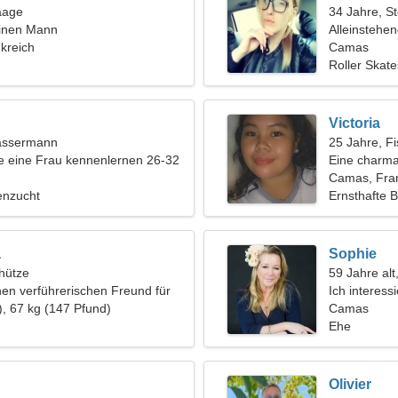
aage
34 Jahre, S
einen Mann
Alleinstehe
kreich
Camas
Roller Skat
Victoria
assermann
25 Jahre, F
 eine Frau kennenlernen 26-32
Eine charma
leidenschaft
Camas, Fra
enzucht
Ernsthafte 
a
Sophie
hütze
59 Jahre alt
nen verführerischen Freund für
Ich interes
), 67 kg (147 Pfund)
Camas
Ehe
Olivier