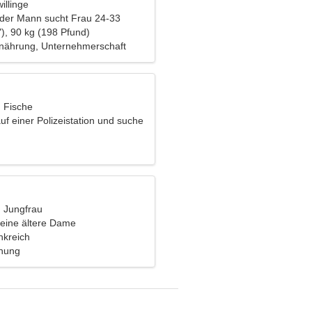
illinge
nder Mann sucht Frau 24-33
), 90 kg (198 Pfund)
nährung, Unternehmerschaft
, Fische
auf einer Polizeistation und suche
 Frau
, Jungfrau
eine ältere Dame
nkreich
ehung