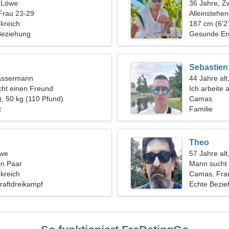
, Löwe
36 Jahre, Zw
Frau 23-29
Alleinstehe
kreich
187 cm (6'2"
 Beziehung
Gesunde Er
Sebastien
assermann
44 Jahre alt
ht einen Freund
Ich arbeite 
), 50 kg (110 Pfund)
eine schöne
Camas
t
Familie
Theo
öwe
57 Jahre alt
in Paar
Mann sucht 
kreich
Camas, Fra
Kraftdreikampf
Echte Bezi