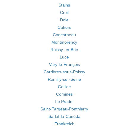
Stains
Creil
Dole
Cahors
Concarneau
Montmorency
Roissy-en-Brie
Lucé
Vitry-le-François
Carrières-sous-Poissy
Romilly-sur-Seine
Gaillac
Comines
Le Pradet
Saint-Fargeau-Ponthierry
Sarlat-la-Canéda
Frankreich