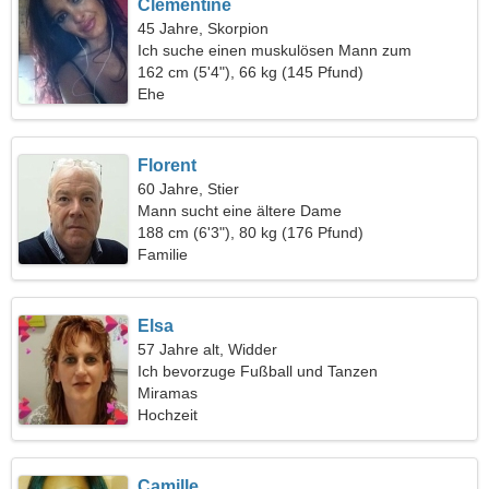
Clementine
45 Jahre, Skorpion
Ich suche einen muskulösen Mann zum
gemeinsamen Wandern
162 cm (5'4"), 66 kg (145 Pfund)
Ehe
Florent
60 Jahre, Stier
Mann sucht eine ältere Dame
188 cm (6'3"), 80 kg (176 Pfund)
Familie
Elsa
57 Jahre alt, Widder
Ich bevorzuge Fußball und Tanzen
Miramas
Hochzeit
Camille