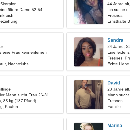
, Skorpion
44 Jahre alt
eine ältere Dame 52-54
Ich suche e
nkreich
Fresnes
 Beziehung
Ernsthafte 
Sandra
er
24 Jahre, St
 eine Frau kennenlernen
Eine leiden
Fresnes, Fr
ktur, Nachtclubs
Echte Liebe
David
llinge
23 Jahre alt
der Mann sucht Frau 26-31
Mann sucht
), 85 kg (187 Pfund)
Fresnes
g, Kaufen
Familie
Marina