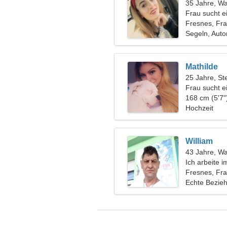
35 Jahre, W
Frau sucht e
Fresnes, Fra
Segeln, Aut
Mathilde
25 Jahre, St
Frau sucht 
168 cm (5'7"
Hochzeit
William
43 Jahre, W
Ich arbeite i
verspielte F
Fresnes, Fra
Echte Bezie