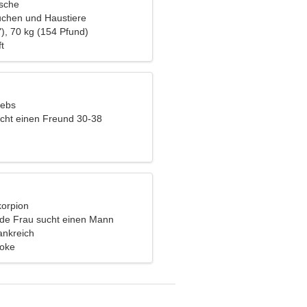
ische
auchen und Haustiere
), 70 kg (154 Pfund)
t
rebs
cht einen Freund 30-38
korpion
nde Frau sucht einen Mann
ankreich
aoke