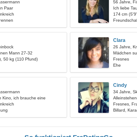
assermann
56 Jahre, F
in Paar
Ich liebe T
nkreich
174 cm (5'9"
orennen
Freundschaf
Clara
einbock
26 Jahre, K
einen Mann 27-32
Mädchen su
), 50 kg (110 Pfund)
Fresnes
Ehe
Cindy
assermann
34 Jahre, S
m Kino, ich brauche eine
Alleinstehe
rau
nkreich
Fresnes, Fr
hung
Billard, Kar