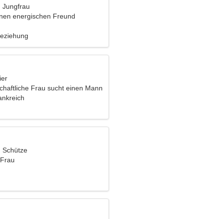
, Jungfrau
inen energischen Freund
Beziehung
ier
schaftliche Frau sucht einen Mann
ankreich
, Schütze
 Frau