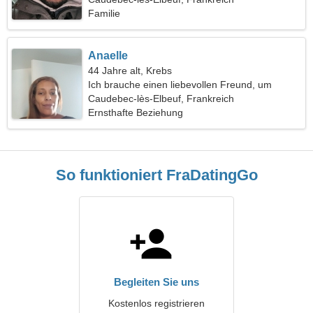
Familie
Anaelle
44 Jahre alt, Krebs
Ich brauche einen liebevollen Freund, um
zusammen zu kochen
Caudebec-lès-Elbeuf, Frankreich
Ernsthafte Beziehung
So funktioniert FraDatingGo
Begleiten Sie uns
Kostenlos registrieren