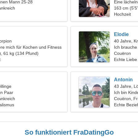
einen Mann 25-28
Eine lächel
ankreich
wie Ihnen
163 cm (5'5"
Hochzeit
Elodie
orpion
40 Jahre, K
iere mich für Kochen und Fitness
Ich brauche
), 61 kg (134 Pfund)
Spaziereng
Couëron
t
Echte Liebe
Antonin
llinge
43 Jahre, L
in Paar
Ich bin Kind
ankreich
charmante 
Couëron, Fr
alismus
Echte Bezi
So funktioniert FraDatingGo