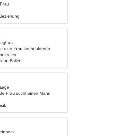
 Frau
 Beziehung
ungfrau
e eine Frau kennenlernen
ankreich
tur, Ballett
Waage
nde Frau sucht einen Mann
sik
teinbock