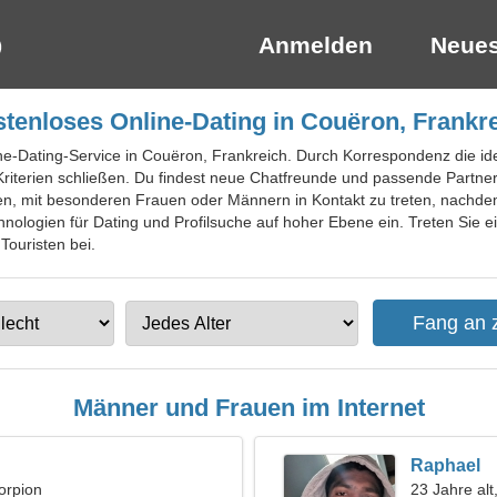
Anmelden
Neues
tenloses Online-Dating in Couëron, Frankr
ine-Dating-Service in Couëron, Frankreich. Durch Korrespondenz die id
iterien schließen. Du findest neue Chatfreunde und passende Partner.
n, mit besonderen Frauen oder Männern in Kontakt zu treten, nachdem 
nologien für Dating und Profilsuche auf hoher Ebene ein. Treten Sie ei
Touristen bei.
Männer und Frauen im Internet
Raphael
orpion
23 Jahre alt