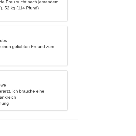
nde Frau sucht nach jemandem
), 52 kg (114 Pfund)
rebs
 einen geliebten Freund zum
ehen
öwe
erarzt, ich brauche eine
Frau
ankreich
ehung