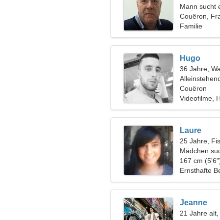
Mann sucht 
Couëron, Fr
Familie
Hugo
36 Jahre, W
Alleinstehen
Couëron
Videofilme, 
Laure
25 Jahre, Fi
Mädchen suc
167 cm (5'6"
Ernsthafte B
Jeanne
21 Jahre alt,