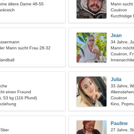
eine ältere Dame 48-55
Mann sucht
ankreich
Couëron
Kurzfristige
Jean
assermann
34 Jahre, J
der Mann sucht Frau 28-32
Mann möcht
Couëron, Fr
Handball
Innenarchitek
Julia
sche
33 Jahre, 
ht einen Freund
Alleinstehe
), 53 kg (116 Pfund)
Couëron
eziehung
Kino, Popmu
Pauline
 Stier
27 Jahre, S