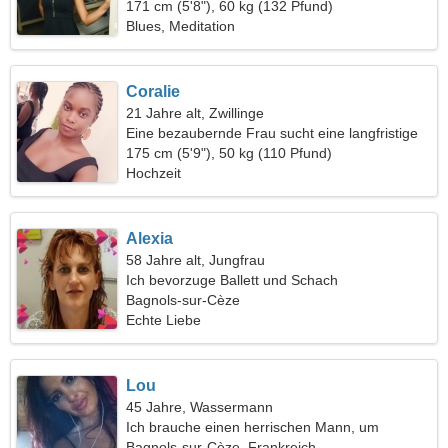
171 cm (5'8"), 60 kg (132 Pfund)
Blues, Meditation
Coralie
21 Jahre alt, Zwillinge
Eine bezaubernde Frau sucht eine langfristige
Beziehung
175 cm (5'9"), 50 kg (110 Pfund)
Hochzeit
Alexia
58 Jahre alt, Jungfrau
Ich bevorzuge Ballett und Schach
Bagnols-sur-Cèze
Echte Liebe
Lou
45 Jahre, Wassermann
Ich brauche einen herrischen Mann, um
zusammen zu tanzen
Bagnols-sur-Cèze, Frankreich