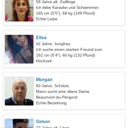
59 Jahre alt, Zwillinge
Ich liebe Karaoke und Schwimmen
165 cm (5'5"), 68 kg (149 Pfund)
Echte Liebe
Elisa
42 Jahre, Jungfrau
Ich suche einen starken Freund zum
gemeinsamen Wandern
162 cm (5'4"), 60 kg (132 Pfund)
Hochzeit
Morgan
60 Jahre, Schütze
Mann sucht eine ältere Dame
Beaumont-du-Périgord
Echte Beziehung
Simon
22 Jahre alt, Löwe