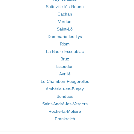
Sotteville-lès-Rouen
Cachan
Verdun
Saint-Lô
Dammarie-les-Lys
Riom
La Baule-Escoublac
Bruz
Issoudun
Avrillé
Le Chambon-Feugerolles
Ambérieu-en-Bugey
Bondues
Saint-André-les-Vergers
Roche-la-Molière
Frankreich