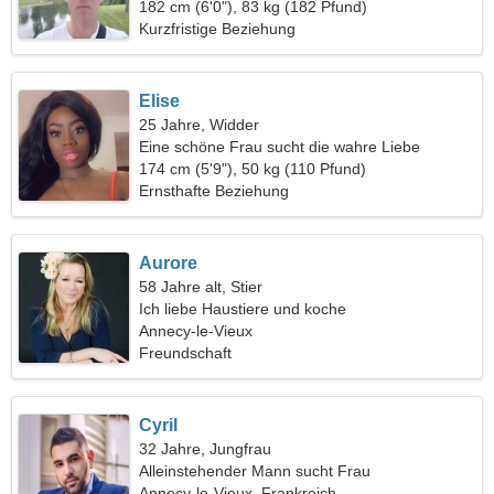
Frau
182 cm (6'0"), 83 kg (182 Pfund)
Kurzfristige Beziehung
Elise
25 Jahre, Widder
Eine schöne Frau sucht die wahre Liebe
174 cm (5'9"), 50 kg (110 Pfund)
Ernsthafte Beziehung
Aurore
58 Jahre alt, Stier
Ich liebe Haustiere und koche
Annecy-le-Vieux
Freundschaft
Cyril
32 Jahre, Jungfrau
Alleinstehender Mann sucht Frau
Annecy-le-Vieux, Frankreich