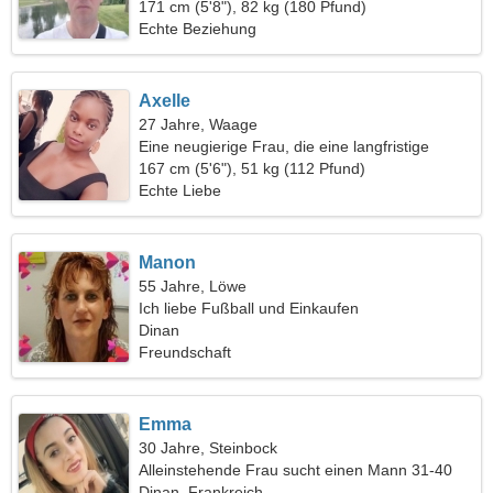
wunderschöne Frau
171 cm (5'8"), 82 kg (180 Pfund)
Echte Beziehung
Axelle
27 Jahre, Waage
Eine neugierige Frau, die eine langfristige
Beziehung sucht
167 cm (5'6"), 51 kg (112 Pfund)
Echte Liebe
Manon
55 Jahre, Löwe
Ich liebe Fußball und Einkaufen
Dinan
Freundschaft
Emma
30 Jahre, Steinbock
Alleinstehende Frau sucht einen Mann 31-40
Dinan, Frankreich