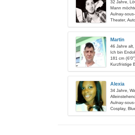
32 Jahre, L
Mann möchte
Aulnay-sous-
Theater, Au
Martin
46 Jahre alt,
Ich bin Endo
Frau
181 cm (6'0"
Kurzfristige
Alexia
34 Jahre, W
Alleinstehen
Aulnay-sous-
Cosplay, Blu