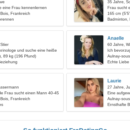
öwe
35 Jahre, S
 eine Frau kennenlernen
Frau sucht 
Bois, Frankreich
165 cm (5'5"
torennen
Badminton, P
Anaelle
 Stier
60 Jahre, 
krinologe und suche eine heiße
Ich bevorz
), 89 kg (196 Pfund)
Aulnay-sous
 Beziehung
Echte Liebe
Laurie
assermann
27 Jahre, J
de Frau sucht einen Mann 40-45
Eine aufgew
Bois, Frankreich
Aulnay-sous
es
Ernsthafte 