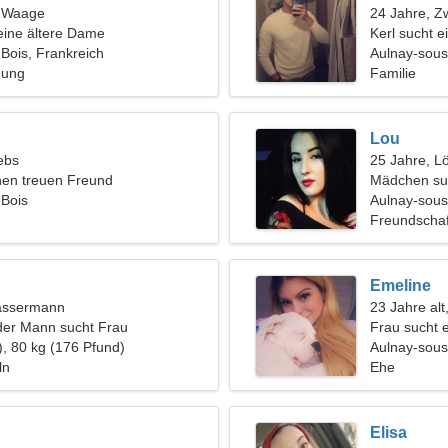
, Waage
24 Jahre, Zw
eine ältere Dame
Kerl sucht e
Bois, Frankreich
Aulnay-sous
hung
Familie
Lou
ebs
25 Jahre, L
nen treuen Freund
Mädchen su
-Bois
Aulnay-sous
Freundschaf
Emeline
assermann
23 Jahre alt
der Mann sucht Frau
Frau sucht 
), 80 kg (176 Pfund)
Aulnay-sous
ln
Ehe
Elisa