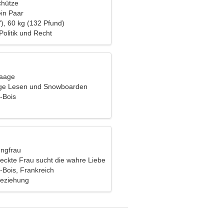
chütze
ein Paar
), 60 kg (132 Pfund)
olitik und Recht
Waage
uge Lesen und Snowboarden
-Bois
ungfrau
eckte Frau sucht die wahre Liebe
-Bois, Frankreich
Beziehung