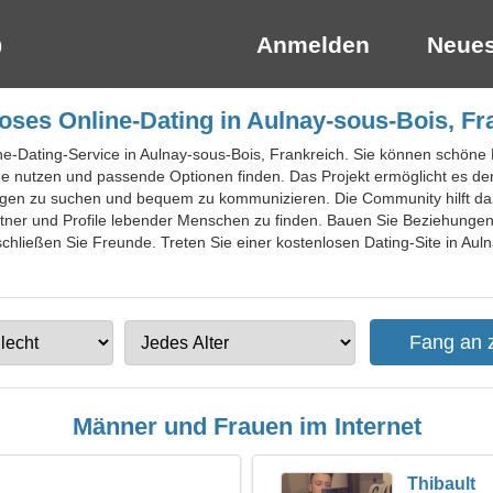
Anmelden
Neues
oses Online-Dating in Aulnay-sous-Bois, Fr
ine-Dating-Service in Aulnay-sous-Bois, Frankreich. Sie können schön
e nutzen und passende Optionen finden. Das Projekt ermöglicht es de
gen zu suchen und bequem zu kommunizieren. Die Community hilft dab
ner und Profile lebender Menschen zu finden. Bauen Sie Beziehungen m
chließen Sie Freunde. Treten Sie einer kostenlosen Dating-Site in Aul
Männer und Frauen im Internet
Thibault