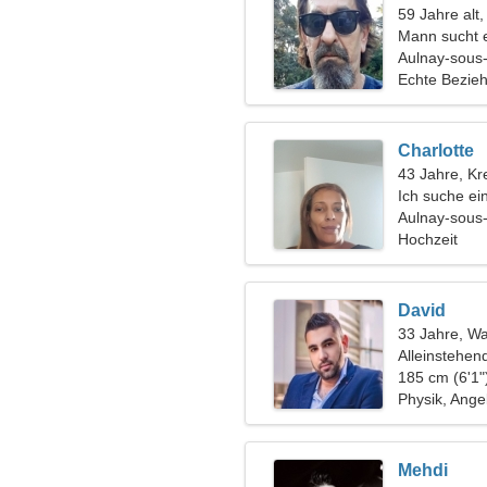
59 Jahre alt
Mann sucht 
Aulnay-sous-
Echte Bezie
Charlotte
43 Jahre, Kr
Ich suche ei
Aulnay-sous
Hochzeit
David
33 Jahre, W
Alleinstehen
185 cm (6'1"
Physik, Ange
Mehdi