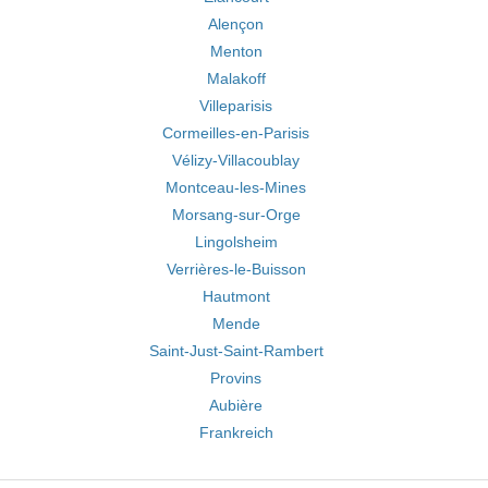
Alençon
Menton
Malakoff
Villeparisis
Cormeilles-en-Parisis
Vélizy-Villacoublay
Montceau-les-Mines
Morsang-sur-Orge
Lingolsheim
Verrières-le-Buisson
Hautmont
Mende
Saint-Just-Saint-Rambert
Provins
Aubière
Frankreich