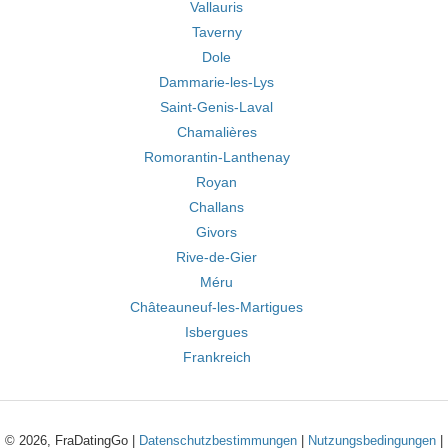
Vallauris
Taverny
Dole
Dammarie-les-Lys
Saint-Genis-Laval
Chamalières
Romorantin-Lanthenay
Royan
Challans
Givors
Rive-de-Gier
Méru
Châteauneuf-les-Martigues
Isbergues
Frankreich
© 2026, FraDatingGo |
Datenschutzbestimmungen
|
Nutzungsbedingungen
|