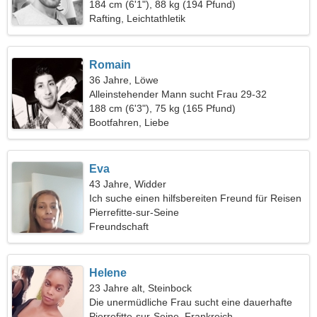
184 cm (6'1"), 88 kg (194 Pfund)
Rafting, Leichtathletik
Romain
36 Jahre, Löwe
Alleinstehender Mann sucht Frau 29-32
188 cm (6'3"), 75 kg (165 Pfund)
Bootfahren, Liebe
Eva
43 Jahre, Widder
Ich suche einen hilfsbereiten Freund für Reisen
Pierrefitte-sur-Seine
Freundschaft
Helene
23 Jahre alt, Steinbock
Die unermüdliche Frau sucht eine dauerhafte
Beziehung
Pierrefitte-sur-Seine, Frankreich