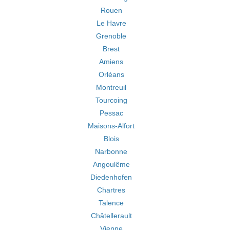
Rouen
Le Havre
Grenoble
Brest
Amiens
Orléans
Montreuil
Tourcoing
Pessac
Maisons-Alfort
Blois
Narbonne
Angoulême
Diedenhofen
Chartres
Talence
Châtellerault
Vienne