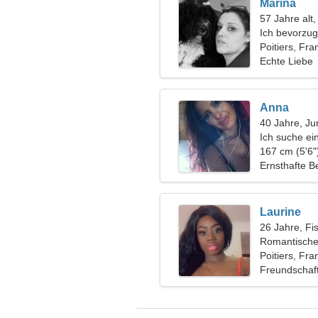
Marina
57 Jahre alt
Ich bevorzug
Poitiers, Fra
Echte Liebe
Anna
40 Jahre, Ju
Ich suche ei
167 cm (5'6"
Ernsthafte B
Laurine
26 Jahre, Fi
Romantische
sucht
Poitiers, Fra
Freundschaf