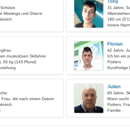
Tony
, Schütze
31 Jahre, S
e Meetings und Gitarre
Alleinstehe
nkreich
180 cm (5'11
Innere Harm
Florian
ngfrau
42 Jahre, J
nen muskulösen Skifahrer
Ich bin ein 
), 65 kg (143 Pfund)
nach einer 
Poitiers
eziehung
Kurzfristige
Julien
sche
60 Jahre, S
 Frau, die nach einem Datum
Mann sucht 
nkreich
Poitiers, Fr
t
Familie