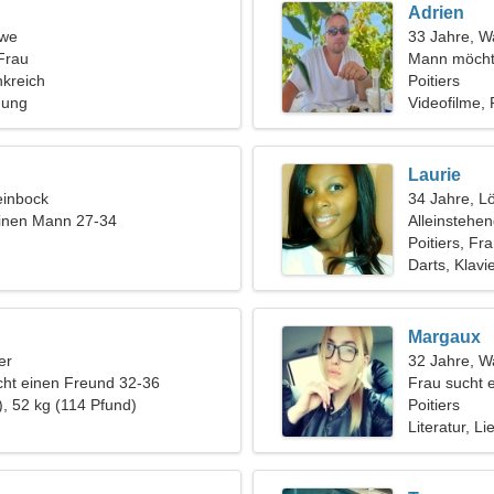
Adrien
öwe
33 Jahre, 
Frau
Mann möcht
nkreich
Poitiers
hung
Videofilme,
Laurie
einbock
34 Jahre, L
einen Mann 27-34
Alleinstehe
Poitiers, Fr
Darts, Klavi
Margaux
er
32 Jahre, 
ht einen Freund 32-36
Frau sucht 
), 52 kg (114 Pfund)
Poitiers
Literatur, Li