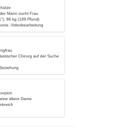
chütze
nder Mann sucht Frau
"), 86 kg (189 Pfund)
onie, Videobearbeitung
ungfrau
plastischer Chirurg auf der Suche
außergewöhnlichen Frau
 Beziehung
korpion
eine ältere Dame
ankreich