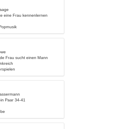
Waage
e eine Frau kennenlernen
 Popmusik
öwe
nde Frau sucht einen Mann
ankreich
erspielen
Wassermann
ein Paar 34-41
ebe