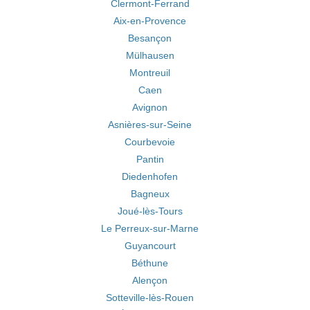
Clermont-Ferrand
Aix-en-Provence
Besançon
Mülhausen
Montreuil
Caen
Avignon
Asnières-sur-Seine
Courbevoie
Pantin
Diedenhofen
Bagneux
Joué-lès-Tours
Le Perreux-sur-Marne
Guyancourt
Béthune
Alençon
Sotteville-lès-Rouen