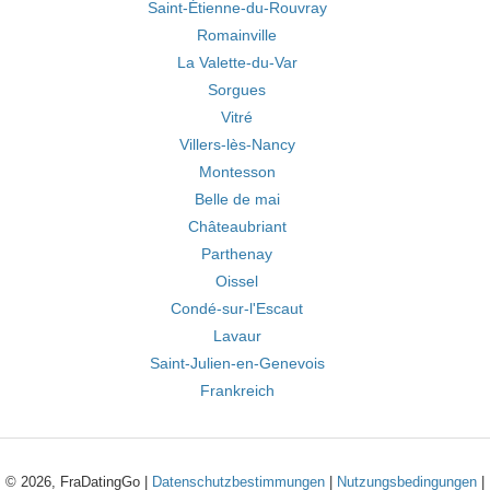
Saint-Étienne-du-Rouvray
Romainville
La Valette-du-Var
Sorgues
Vitré
Villers-lès-Nancy
Montesson
Belle de mai
Châteaubriant
Parthenay
Oissel
Condé-sur-l'Escaut
Lavaur
Saint-Julien-en-Genevois
Frankreich
© 2026, FraDatingGo |
Datenschutzbestimmungen
|
Nutzungsbedingungen
|