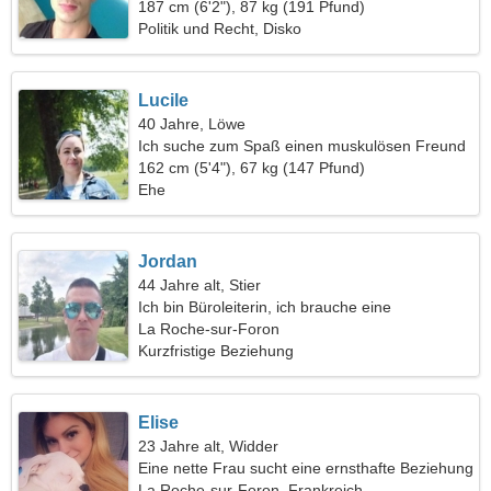
187 cm (6'2"), 87 kg (191 Pfund)
Politik und Recht, Disko
Lucile
40 Jahre, Löwe
Ich suche zum Spaß einen muskulösen Freund
162 cm (5'4"), 67 kg (147 Pfund)
Ehe
Jordan
44 Jahre alt, Stier
Ich bin Büroleiterin, ich brauche eine
bescheidene Frau
La Roche-sur-Foron
Kurzfristige Beziehung
Elise
23 Jahre alt, Widder
Eine nette Frau sucht eine ernsthafte Beziehung
La Roche-sur-Foron, Frankreich