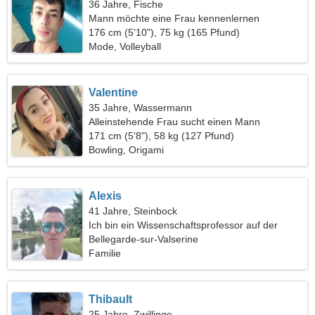
36 Jahre, Fische
Mann möchte eine Frau kennenlernen
176 cm (5'10"), 75 kg (165 Pfund)
Mode, Volleyball
Valentine
35 Jahre, Wassermann
Alleinstehende Frau sucht einen Mann
171 cm (5'8"), 58 kg (127 Pfund)
Bowling, Origami
Alexis
41 Jahre, Steinbock
Ich bin ein Wissenschaftsprofessor auf der
Suche nach einer leidenschaftlichen Frau
Bellegarde-sur-Valserine
Familie
Thibault
25 Jahre, Zwillinge