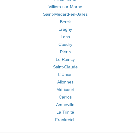
Villiers-sur-Marne
Saint-Médard-en-Jalles
Berck
Éragny
Lons
Caudry
Plérin
Le Raincy
Saint-Claude
L'Union
Allonnes
Méricourt
Carros
Amnéville
La Trinité
Frankreich