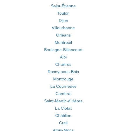
Saint-Étienne
Toulon
Dijon
Villeurbanne
Orléans
Montreuil
Boulogne-Billancourt
Albi
Chartres
Rosny-sous-Bois
Montrouge
La Courneuve
Cambrai
Saint-Martin-d'Hères
La Ciotat
Châtillon
Creil
Athis-Mons