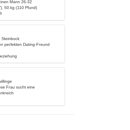
einen Mann 26-32
), 50 kg (110 Pfund)
t
, Steinbock
en perfekten Dating-Freund
Beziehung
illinge
ose Frau sucht eine
ehung
nkreich