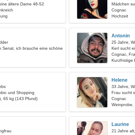
eine ältere Dame 48-52
Mädchen su
nkreich
Cognac
hung
Hochzeit
Antonin
dder
25 Jahre, 
im Senat, ich brauche eine schöne
Kerl sucht e
Cognac, Fra
Kurzfristige
Helene
ebs
33 Jahre, 
robic und Shopping
Frau sucht 
), 65 kg (143 Pfund)
Cognac
Weinprobe,
Laurine
ngfrau
21 Jahre alt