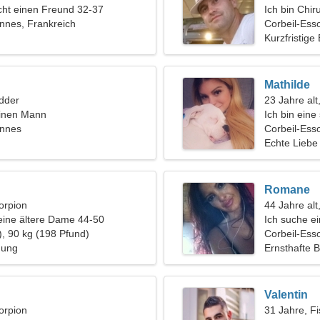
ht einen Freund 32-37
Ich bin Chir
nnes, Frankreich
Frau
Corbeil-Ess
Kurzfristige
Mathilde
dder
23 Jahre alt
einen Mann
Ich bin ein
onnes
Corbeil-Ess
Echte Liebe
Romane
orpion
44 Jahre alt
eine ältere Dame 44-50
Ich suche ei
), 90 kg (198 Pfund)
Romantik
Corbeil-Ess
hung
Ernsthafte 
Valentin
orpion
31 Jahre, F