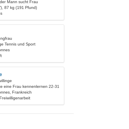
nder Mann sucht Frau
), 87 kg (191 Pfund)
os
ungfrau
ge Tennis und Sport
onnes
t
e
illinge
e eine Frau kennenlernen 22-31
onnes, Frankreich
reiwilligenarbeit