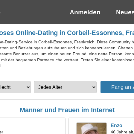
Anmelden
Neues
oses Online-Dating in Corbeil-Essonnes, Fr
ine-Dating-Service in Corbeil-Essonnes, Frankreich. Diese Community h
tten und Beziehungen aufzubauen und sich kennenzulernen. Chatten S
essante Benutzer aus, um einen neuen Freund, eine nette Person, ken
it der bequemen Partnersuche vertraut. Treten Sie einer kostenlosen 
.
Männer und Frauen im Internet
a
Enzo
er
46 Jahre al