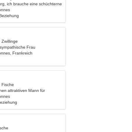
urg, ich brauche eine schüchterne
onnes
 Beziehung
, Zwillinge
e sympathische Frau
onnes, Frankreich
, Fische
nen attraktiven Mann für
onnes
Beziehung
ische