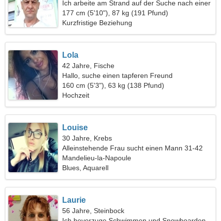
Ich arbeite am Strand auf der Suche nach einer
sinnlichen Frau
177 cm (5'10"), 87 kg (191 Pfund)
Kurzfristige Beziehung
Lola
42 Jahre, Fische
Hallo, suche einen tapferen Freund
160 cm (5'3"), 63 kg (138 Pfund)
Hochzeit
Louise
30 Jahre, Krebs
Alleinstehende Frau sucht einen Mann 31-42
Mandelieu-la-Napoule
Blues, Aquarell
Laurie
56 Jahre, Steinbock
Ich bevorzuge Schwimmen und Snowboarden