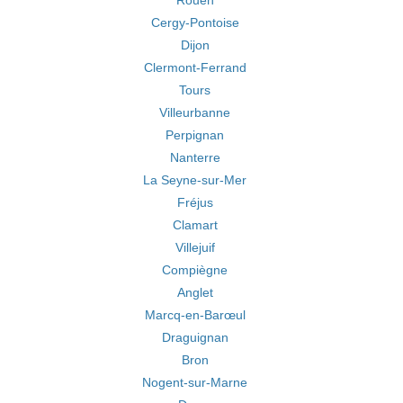
Rouen
Cergy-Pontoise
Dijon
Clermont-Ferrand
Tours
Villeurbanne
Perpignan
Nanterre
La Seyne-sur-Mer
Fréjus
Clamart
Villejuif
Compiègne
Anglet
Marcq-en-Barœul
Draguignan
Bron
Nogent-sur-Marne