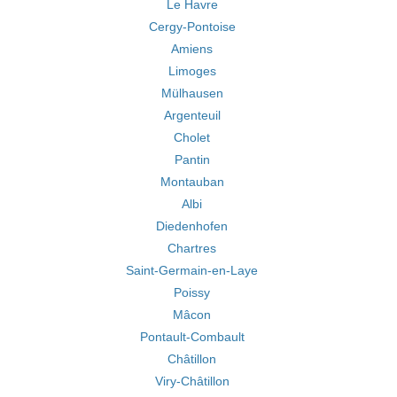
Le Havre
Cergy-Pontoise
Amiens
Limoges
Mülhausen
Argenteuil
Cholet
Pantin
Montauban
Albi
Diedenhofen
Chartres
Saint-Germain-en-Laye
Poissy
Mâcon
Pontault-Combault
Châtillon
Viry-Châtillon