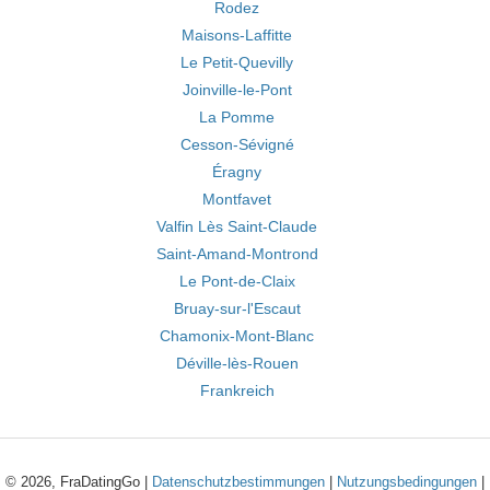
Rodez
Maisons-Laffitte
Le Petit-Quevilly
Joinville-le-Pont
La Pomme
Cesson-Sévigné
Éragny
Montfavet
Valfin Lès Saint-Claude
Saint-Amand-Montrond
Le Pont-de-Claix
Bruay-sur-l'Escaut
Chamonix-Mont-Blanc
Déville-lès-Rouen
Frankreich
© 2026, FraDatingGo |
Datenschutzbestimmungen
|
Nutzungsbedingungen
|